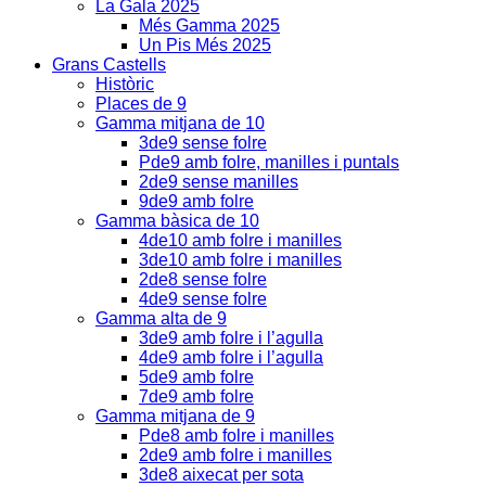
La Gala 2025
Més Gamma 2025
Un Pis Més 2025
Grans Castells
Històric
Places de 9
Gamma mitjana de 10
3de9 sense folre
Pde9 amb folre, manilles i puntals
2de9 sense manilles
9de9 amb folre
Gamma bàsica de 10
4de10 amb folre i manilles
3de10 amb folre i manilles
2de8 sense folre
4de9 sense folre
Gamma alta de 9
3de9 amb folre i l’agulla
4de9 amb folre i l’agulla
5de9 amb folre
7de9 amb folre
Gamma mitjana de 9
Pde8 amb folre i manilles
2de9 amb folre i manilles
3de8 aixecat per sota