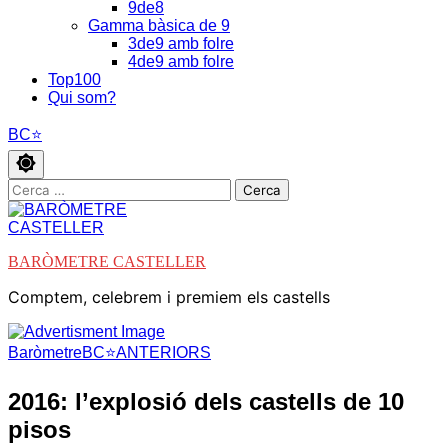
9de8
Gamma bàsica de 9
3de9 amb folre
4de9 amb folre
Top100
Qui som?
BC⭐
Cerca:
BARÒMETRE CASTELLER
Comptem, celebrem i premiem els castells
Baròmetre
BC⭐ANTERIORS
2016: l’explosió dels castells de 10
pisos