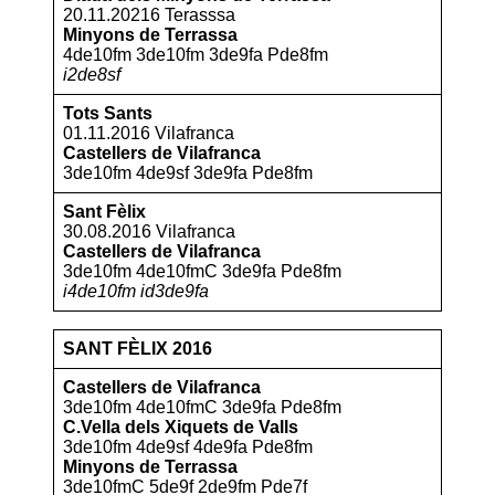
20.11.20216 Terasssa
Minyons de Terrassa
4de10fm 3de10fm 3de9fa Pde8fm
i2de8sf
Tots Sants
01.11.2016 Vilafranca
Castellers de Vilafranca
3de10fm 4de9sf 3de9fa Pde8fm
Sant Fèlix
30.08.2016 Vilafranca
Castellers de Vilafranca
3de10fm 4de10fmC 3de9fa Pde8fm
i4de10fm id3de9fa
SANT FÈLIX 2016
Castellers de Vilafranca
3de10fm 4de10fmC 3de9fa Pde8fm
C.Vella dels Xiquets de Valls
3de10fm 4de9sf 4de9fa Pde8fm
Minyons de Terrassa
3de10fmC 5de9f 2de9fm Pde7f