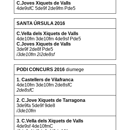
C.Joves Xiquets de Valls
4de9sfC 5de9f 2de9fm Pde5
SANTA ÚRSULA 2016
C.Vella dels Xiquets de Valls
4de10fm 3de10fm 4de9sf Pde5
C.Joves Xiquets de Valls
3de9f 2de8f Pde5
i3de10fm 2i2de8sf
PODI CONCURS 2016
diumege
1. Castellers de Vilafranca
4de10fm 3de10fm 2de8sfC
2de8sfC
2. C.Jove Xiquets de Tarragona
3de9fa 5de9f 9de8
i3de10fm
3. C.Vella dels Xiquets de Valls
4de9sf 4de10fmC