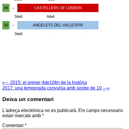
Navegació
⟵
2015: el primer 4de10fm de la història
2017: una temporada convulsa amb sostre de 10
⟶
d'entrades
Deixa un comentari
L'adreça electrònica no es publicarà.
Els camps necessaris
estan marcats amb
*
Comentari
*