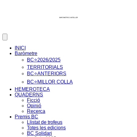
Skip
to
content
BARÒMETRE CASTELLER
INICI
Baròmetre
BC⭐2026/2025
TERRITORIALS
BC⭐ANTERIORS
BC⭐MILLOR COLLA
HEMEROTECA
QUADERNS
Ficció
Opinió
Recerca
Premis BC
Llistat de trofeus
Totes les edicions
BC Solidari