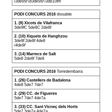
i3de9sf id3de9sf i3de10fm
PODI CONCURS 2016
dissabte
1. (9) Xicots de Vilafranca
3de9fC 5de8C 2de8f
2. (10) Xiquets de Hanghzou
3de9f 2de8f 4de8
i4de9f
3. (14) Marrecs de Salt
5de8 2de8f 7de8
PODI CONCURS 2016
Torredembarra
1. (26) Castellers de Badalona
4de8 5de7 7de7
2. (29) CC. de Figueres
5de7 7de7 4de7a
3. (33) CC. Sant Vicneç dels Horts
5de7 3de7a 4de7a