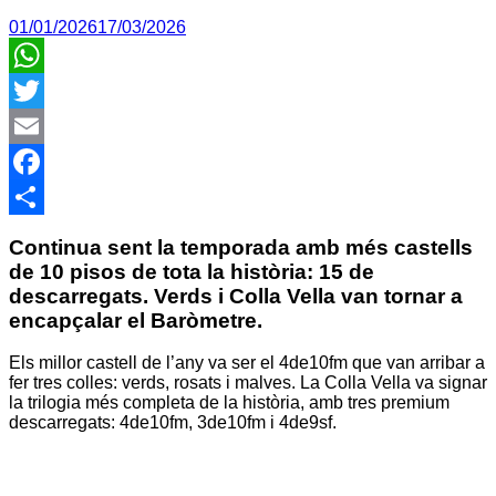
01/01/2026
17/03/2026
WhatsApp
Twitter
Email
Facebook
Comparteix
Continua sent la temporada amb més castells
de 10 pisos de tota la història: 15 de
descarregats. Verds i Colla Vella van tornar a
encapçalar el Baròmetre.
Els millor castell de l’any va ser el 4de10fm que van arribar a
fer tres colles: verds, rosats i malves. La Colla Vella va signar
la trilogia més completa de la història, amb tres premium
descarregats: 4de10fm, 3de10fm i 4de9sf.