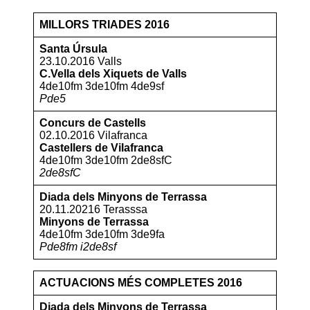
MILLORS TRIADES 2016
Santa Úrsula
23.10.2016 Valls
C.Vella dels Xiquets de Valls
4de10fm 3de10fm 4de9sf
Pde5
Concurs de Castells
02.10.2016 Vilafranca
Castellers de Vilafranca
4de10fm 3de10fm 2de8sfC
2de8sfC
Diada dels Minyons de Terrassa
20.11.20216 Terasssa
Minyons de Terrassa
4de10fm 3de10fm 3de9fa
Pde8fm i2de8sf
ACTUACIONS MÉS COMPLETES
2016
Diada dels Minyons de Terrassa