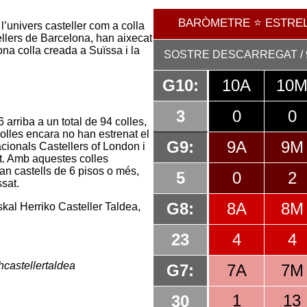
l’univers casteller com a colla
llers de Barcelona, han aixecat
ona colla creada a Suïssa i la
arriba a un total de 94 colles,
olles encara no han estrenat el
acionals Castellers of London i
at. Amb aquestes colles
fan castells de 6 pisos o més,
ssat.
kal Herriko Casteller Taldea,
castellertaldea