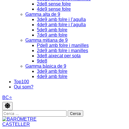
2de8 sense folre
4de9 sense folre
Gamma alta de 9
3de9 amb folre i l’agulla
4de9 amb folre i l’agulla
5de9 amb folre
7de9 amb folre
Gamma mitjana de 9
Pde8 amb folre i manilles
2de9 amb folre i manilles
3de8 aixecat per sota
9de8
Gamma bàsica de 9
3de9 amb folre
4de9 amb folre
Top100
Qui som?
BC⭐
Cerca: