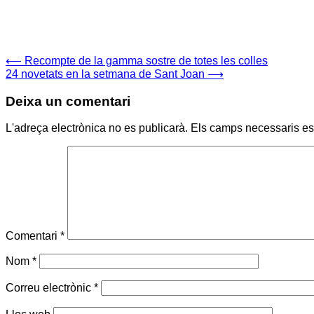
Navegació
⟵
Recompte de la gamma sostre de totes les colles
24 novetats en la setmana de Sant Joan
⟶
d'entrades
Deixa un comentari
L'adreça electrònica no es publicarà.
Els camps necessaris e
Comentari
*
Nom
*
Correu electrònic
*