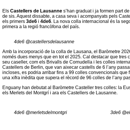
Els
Castellers de Lausanne
s’han graduat i ja formen part de 
de sis. Aquest dissabte, a casa seva i acompanyats pels Caste
els primers
3de6
i
4de6
. La nova colla internacional és la seg
primera a la regió francòfona del país.
4de6 @castellersdelausanne
Amb la incorporació de la colla de Lausana, el Baròmetre 2026 
només dues menys que en tot el 2025. Cal destacar que tres c
seu caseller, com els Brivalls de Cornudella i les colles intern
Castellers de Berlin, que van aixecar castells de 6 l’any pass
incloses, es podria arribar fins a 99 colles convencionals que 
una xifra inèdita que supera el rècord de 96 colles de l’any pa
Enguany han debutat al Baròmetre Casteller tres colles: la Eus
els Merlets del Montgrí i ara els Castellers de Lausanne.
4de6 @merletsdelmontgri
3de6 @eh