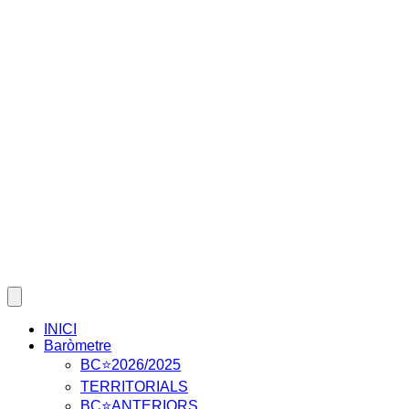
Skip
to
content
INICI
Baròmetre
BC⭐2026/2025
TERRITORIALS
BC⭐ANTERIORS