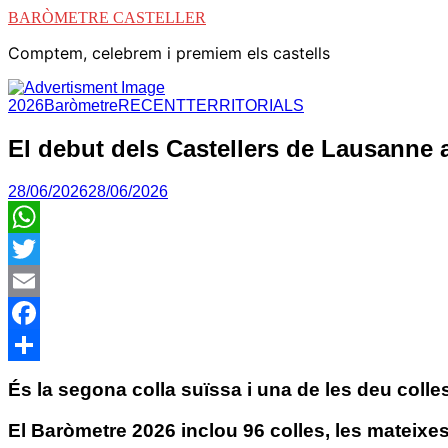
BARÒMETRE CASTELLER
Comptem, celebrem i premiem els castells
2026
Baròmetre
RECENT
TERRITORIALS
El debut dels Castellers de Lausanne 
28/06/2026
28/06/2026
WhatsApp
Twitter
Email
Facebook
Comparteix
És la segona colla suïssa i una de les deu coll
El Baròmetre 2026 inclou 96 colles, les mateixes