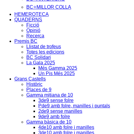
BC⭐MILLOR COLLA
HEMEROTECA
QUADERNS
Ficció
Opinió
Recerca
Premis BC
Llistat de trofeus
Totes les edicions
BC Solidari
La Gala 2025
Més Gamma 2025
Un Pis Més 2025
Grans Castells
Històric
Places de 9
Gamma mitjana de 10
3de9 sense folre
Pde9 amb folre, manilles i puntals
2de9 sense manilles
9de9 amb folre
Gamma bàsica de 10
4de10 amb folre i manilles
3de10 amb folre i manilles